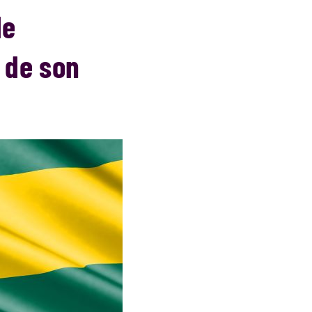
de
l de son